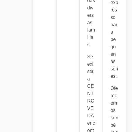
das
exp
div
res
ers
so
as
par
fam
a
ília
pe
s.
qu
en
Se
as
exi
séri
stir,
es.
a
CE
Ofe
NT
rec
RO
em
VE
os
DA
tam
enc
bé
ont