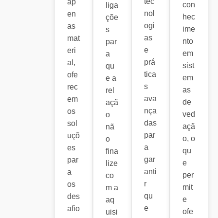
tec
ap
con
liga
nol
en
hec
çõe
ogi
as
ime
s
as
mat
nto
par
e
eri
em
a
prá
al,
sist
qu
tica
ofe
em
e a
s
rec
as
rel
ava
em
de
açã
nça
os
ved
o
das
sol
açã
nã
par
uçõ
o, o
o
a
es
qu
fina
gar
par
e
lize
anti
a
per
co
r
os
mit
m a
qu
des
e
aq
e
afio
ofe
uisi