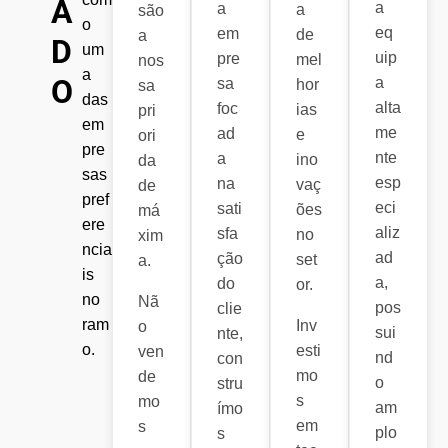
A
a
a
a
são
o
eq
em
de
a
D
um
uip
pre
mel
nos
a
O
a
sa
hor
sa
das
alta
foc
ias
pri
em
me
ad
e
ori
pre
nte
a
ino
da
sas
esp
na
vaç
de
pref
eci
sati
ões
má
ere
aliz
sfa
no
xim
ncia
ad
ção
set
a.
is
a,
do
or.
no
Nã
pos
clie
ram
Inv
o
sui
nte,
o.
esti
ven
nd
con
mo
de
o
stru
s
mo
am
ímo
em
s
plo
s