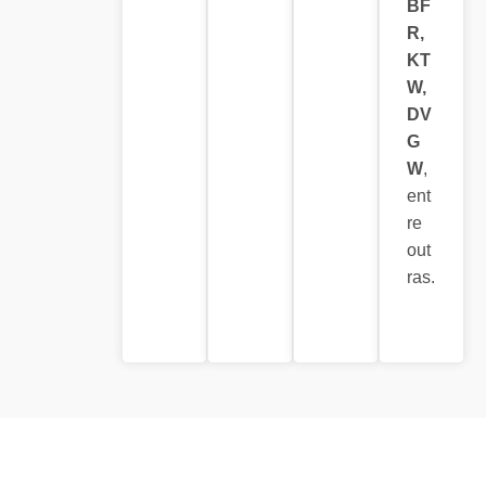
BF
R,
KT
W,
DV
G
W
,
ent
re
out
ras.