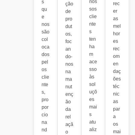
nos
s
rec
ção
sos
qu
er
de
clie
e
as
pro
nte
nos
mel
dut
s
são
hor
os,
ten
col
es
foc
ha
oca
rec
an
m
dos
om
do-
ace
pel
en
nos
sso
os
daç
na
às
clie
ões
ma
sol
nte
téc
nut
uçõ
s,
nic
enç
es
pro
as
ão
mai
por
par
da
s
cio
a
rel
atu
na
os
açã
aliz
nd
mai
o