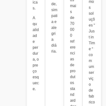
mo
ica
de,
mai
s
s.
sim
s
sol
pati
de
A
uçõ
a e
70
qu
es “
ale
00
alid
Jus
gri
0
ad
t in
a
ref
e
Tim
diá
ere
per
e “
ria.
nci
dur
co
as
a, o
m
de
pre
um
pro
ço
ser
dut
esq
viç
os
uec
o
sta
e.
de
nd
fab
ard
rico