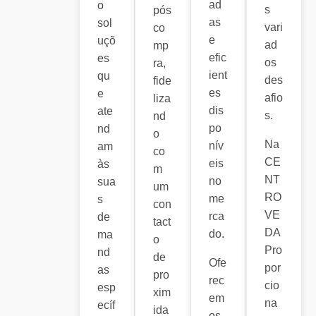
ad
o
s
pós
as
sol
vari
co
e
uçõ
ad
mp
efic
es
os
ra,
ient
qu
des
fide
es
e
afio
liza
dis
ate
s.
nd
po
nd
o
Na
nív
am
co
CE
eis
às
m
NT
no
sua
um
RO
me
s
con
VE
rca
de
tact
DA
do.
ma
o
Pro
nd
de
Ofe
por
as
pro
rec
cio
esp
xim
em
na
ecíf
ida
os