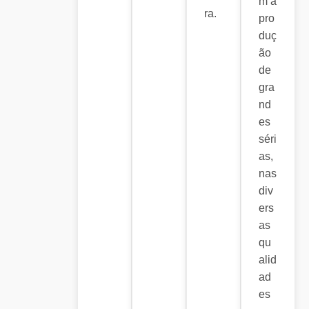
m a
ra.
pro
duç
ão
de
gra
nd
es
séri
as,
nas
div
ers
as
qu
alid
ad
es