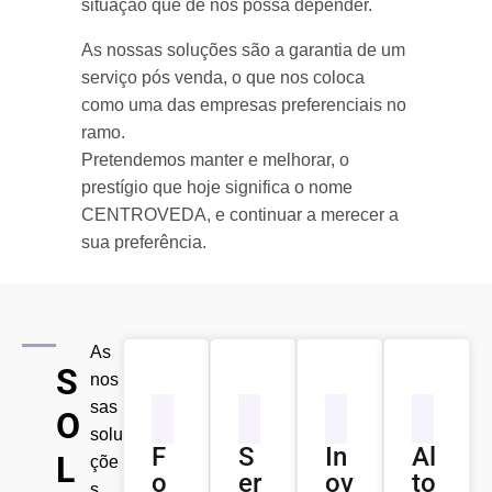
situação que de nós possa depender.
As nossas soluções são a garantia de um
serviço pós venda, o que nos coloca
como uma das empresas preferenciais no
ramo.
Pretendemos manter e melhorar, o
prestígio que hoje significa o nome
CENTROVEDA, e continuar a merecer a
sua preferência.
As
S
nos
sas
O
solu
F
S
In
Al
L
çõe
o
er
ov
to
s