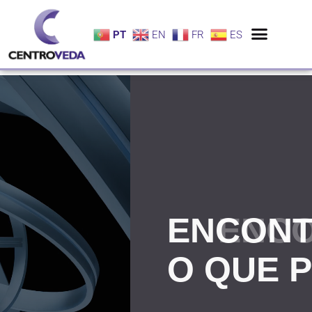
PT
EN
FR
ES
ENCONTROU
O QUE PRECISA?